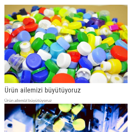
Ürün ailemizi büyütüyoruz
Ürün ailemizi büyütüyoruz