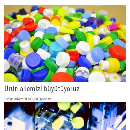
Ürün ailemizi büyütüyoruz
Ürün ailemizi büyütüyoruz