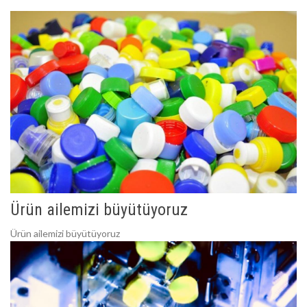
Ürün ailemizi büyütüyoruz
Ürün ailemizi büyütüyoruz