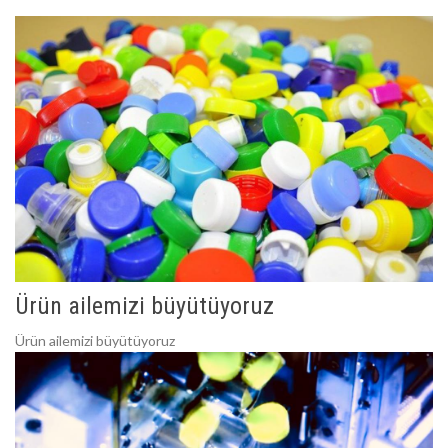
Ürün ailemizi büyütüyoruz
Ürün ailemizi büyütüyoruz