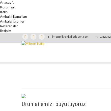
Anasayfa
Kurumsal
Kalıp
Ambalaj Kapakları
Ambalaj Ürünler
Referanslar
İletişim
E :
info@mikronkalipdesen.com
T :
0332 342 
Ürün ailemizi büyütüyoruz