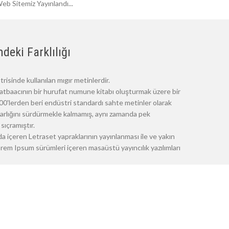
eb Sitemiz Yayınlandı...
deki Farklılığı
risinde kullanılan mıgır metinlerdir.
atbaacının bir hurufat numune kitabı oluşturmak üzere bir
 1500'lerden beri endüstri standardı sahte metinler olarak
 varlığını sürdürmekle kalmamış, aynı zamanda pek
sıçramıştır.
a içeren Letraset yapraklarının yayınlanması ile ve yakın
m Ipsum sürümleri içeren masaüstü yayıncılık yazılımları