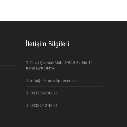
İletişim Bilgileri
Fevzi Çakmak Mah. 10513 Sk. No 14
Karatay/KONYA
info@mikronkalipdesen.com
0332 342 42 21
0332 342 42 21