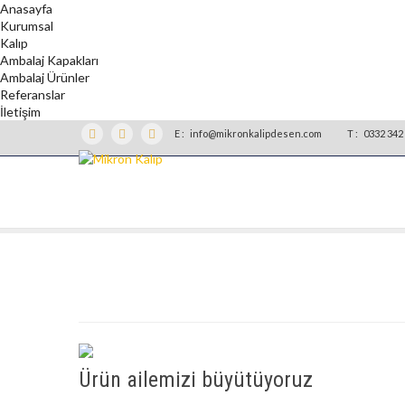
Anasayfa
Kurumsal
Kalıp
Ambalaj Kapakları
Ambalaj Ürünler
Referanslar
İletişim
E :
info@mikronkalipdesen.com
T :
0332 342 
Ürün ailemizi büyütüyoruz