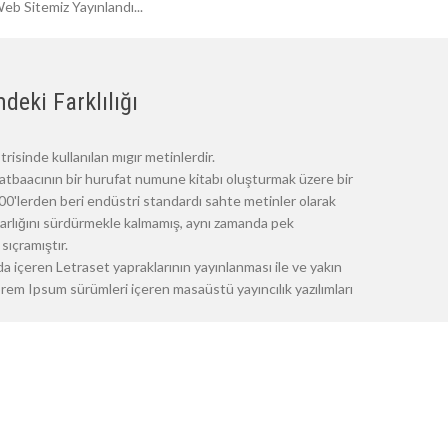
eb Sitemiz Yayınlandı...
deki Farklılığı
risinde kullanılan mıgır metinlerdir.
atbaacının bir hurufat numune kitabı oluşturmak üzere bir
 1500'lerden beri endüstri standardı sahte metinler olarak
 varlığını sürdürmekle kalmamış, aynı zamanda pek
sıçramıştır.
a içeren Letraset yapraklarının yayınlanması ile ve yakın
m Ipsum sürümleri içeren masaüstü yayıncılık yazılımları