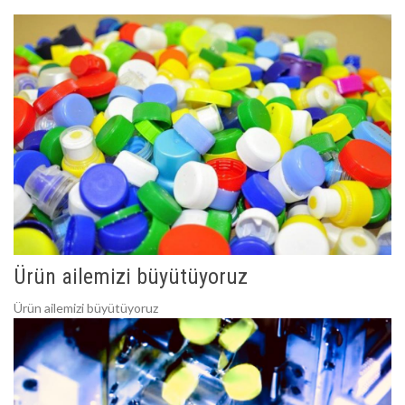
Ürün ailemizi büyütüyoruz
Ürün ailemizi büyütüyoruz