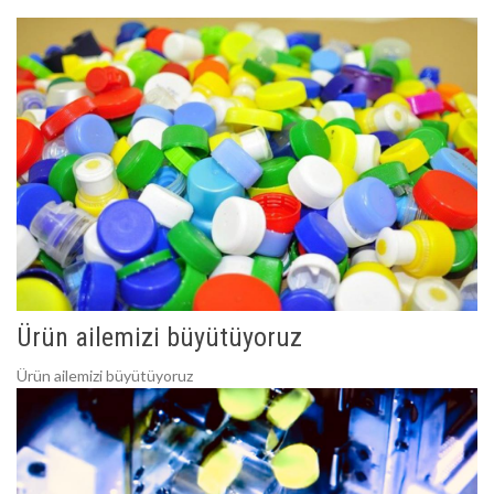
Ürün ailemizi büyütüyoruz
Ürün ailemizi büyütüyoruz