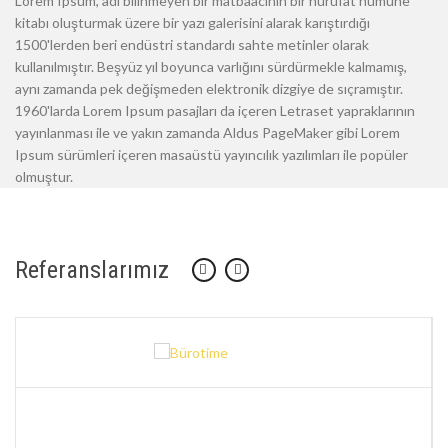
Lorem Ipsum, adı bilinmeyen bir matbaacının bir hurufat numune
kitabı oluşturmak üzere bir yazı galerisini alarak karıştırdığı
1500'lerden beri endüstri standardı sahte metinler olarak
kullanılmıştır. Beşyüz yıl boyunca varlığını sürdürmekle kalmamış,
aynı zamanda pek değişmeden elektronik dizgiye de sıçramıştır.
1960'larda Lorem Ipsum pasajları da içeren Letraset yapraklarının
yayınlanması ile ve yakın zamanda Aldus PageMaker gibi Lorem
Ipsum sürümleri içeren masaüstü yayıncılık yazılımları ile popüler
olmuştur.
Referanslarımız