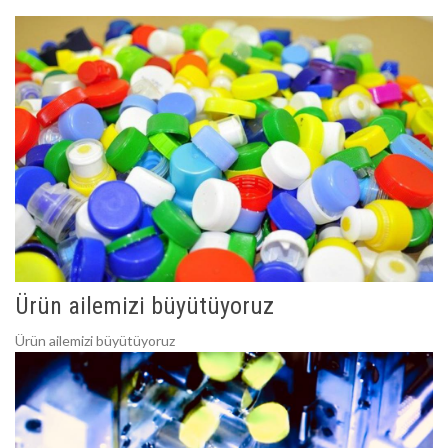
Ürün ailemizi büyütüyoruz
Ürün ailemizi büyütüyoruz