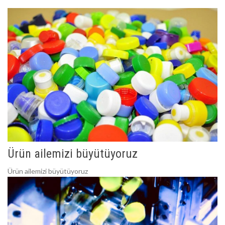
Ürün ailemizi büyütüyoruz
Ürün ailemizi büyütüyoruz