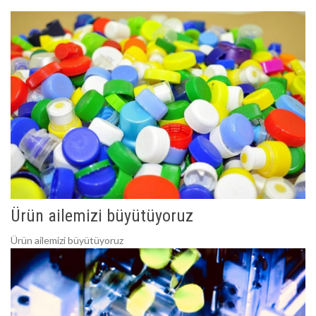
Ürün ailemizi büyütüyoruz
Ürün ailemizi büyütüyoruz