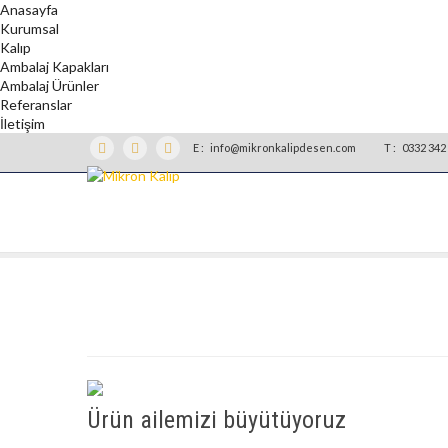
Anasayfa
Kurumsal
Kalıp
Ambalaj Kapakları
Ambalaj Ürünler
Referanslar
İletişim
E :
info@mikronkalipdesen.com
T :
0332 342 
Ürün ailemizi büyütüyoruz