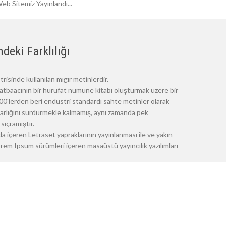
eb Sitemiz Yayınlandı...
deki Farklılığı
risinde kullanılan mıgır metinlerdir.
atbaacının bir hurufat numune kitabı oluşturmak üzere bir
 1500'lerden beri endüstri standardı sahte metinler olarak
 varlığını sürdürmekle kalmamış, aynı zamanda pek
sıçramıştır.
a içeren Letraset yapraklarının yayınlanması ile ve yakın
m Ipsum sürümleri içeren masaüstü yayıncılık yazılımları