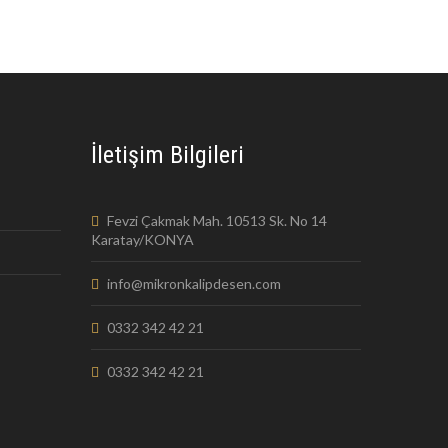
İletişim Bilgileri
Fevzi Çakmak Mah. 10513 Sk. No 14
Karatay/KONYA
info@mikronkalipdesen.com
0332 342 42 21
0332 342 42 21