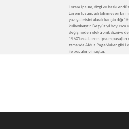
Lorem Ipsum, dizgi ve baskı endüst
Lorem Ipsum, adı bilinmeyen bir m
yazı galerisini alarak karıştırdığı
kullanılmıştır. Beşyüz yıl boyunca
değişmeden elektronik dizgiye de 
1960'larda Lorem Ipsum pasajları d
zamanda Aldus PageMaker gibi Lore
ile popüler olmuştur.