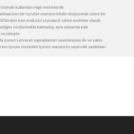
risinde kullanılan mıgır metinlerdir.
atbaacının bir hurufat numune kitabı oluşturmak üzere bir
 1500'lerden beri endüstri standardı sahte metinler olarak
 varlığını sürdürmekle kalmamış, aynı zamanda pek
sıçramıştır.
a içeren Letraset yapraklarının yayınlanması ile ve yakın
m Ipsum sürümleri içeren masaüstü yayıncılık yazılımları