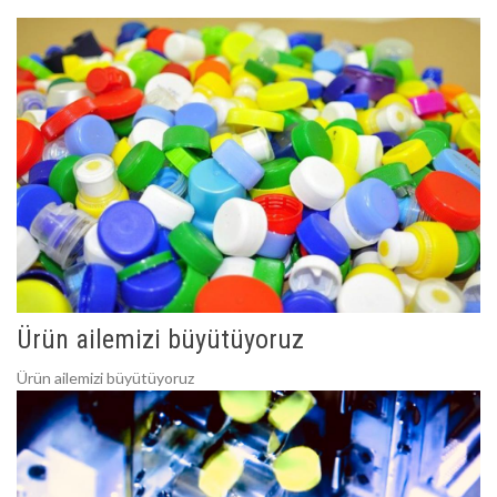
Ürün ailemizi büyütüyoruz
Ürün ailemizi büyütüyoruz