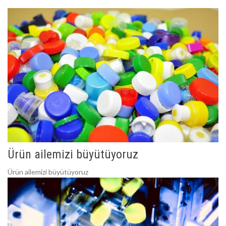
Ürün ailemizi büyütüyoruz
Ürün ailemizi büyütüyoruz