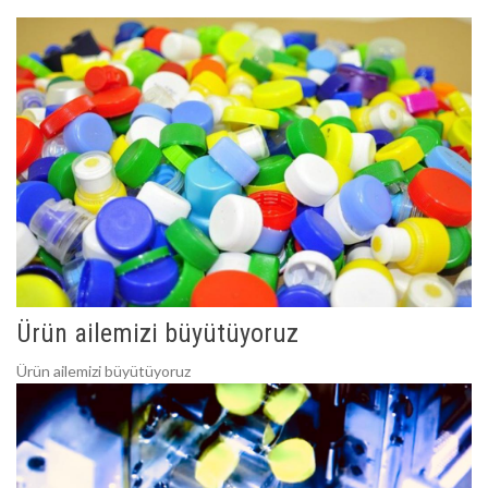
Ürün ailemizi büyütüyoruz
Ürün ailemizi büyütüyoruz