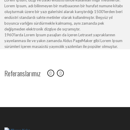
Lorem Ipsum, dizgi ve baskı endüstrisinde kullanılan mıgır metinlerdir.
Lorem Ipsum, adı bilinmeyen bir matbaacının bir hurufat numune kitabı
oluşturmak üzere bir yazı galerisini alarak karıştırdığı 1500'lerden beri
endüstri standardı sahte metinler olarak kullanılmıştır. Beşyüz yıl
boyunca varlığını sürdürmekle kalmamış, aynı zamanda pek
değişmeden elektronik dizgiye de sıçramıştır.
1960'larda Lorem Ipsum pasajları da içeren Letraset yapraklarının
yayınlanması ile ve yakın zamanda Aldus PageMaker gibi Lorem Ipsum
sürümleri içeren masaüstü yayıncılık yazılımları ile popüler olmuştur.
Referanslarımız