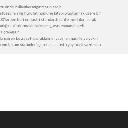
risinde kullanılan mıgır metinlerdir.
atbaacının bir hurufat numune kitabı oluşturmak üzere bir
 1500'lerden beri endüstri standardı sahte metinler olarak
 varlığını sürdürmekle kalmamış, aynı zamanda pek
sıçramıştır.
a içeren Letraset yapraklarının yayınlanması ile ve yakın
m Ipsum sürümleri içeren masaüstü yayıncılık yazılımları