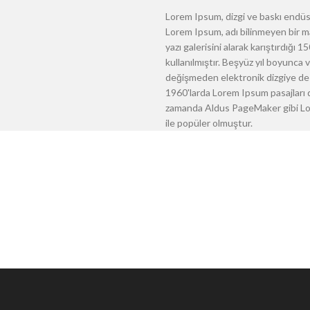
Lorem Ipsum, dizgi ve baskı endüst
Lorem Ipsum, adı bilinmeyen bir m
yazı galerisini alarak karıştırdığı
kullanılmıştır. Beşyüz yıl boyunca
değişmeden elektronik dizgiye de 
1960'larda Lorem Ipsum pasajları d
zamanda Aldus PageMaker gibi Lore
ile popüler olmuştur.