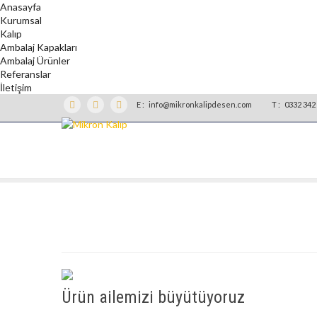
Anasayfa
Kurumsal
Kalıp
Ambalaj Kapakları
Ambalaj Ürünler
Referanslar
İletişim
E :
info@mikronkalipdesen.com
T :
0332 342 
Ürün ailemizi büyütüyoruz