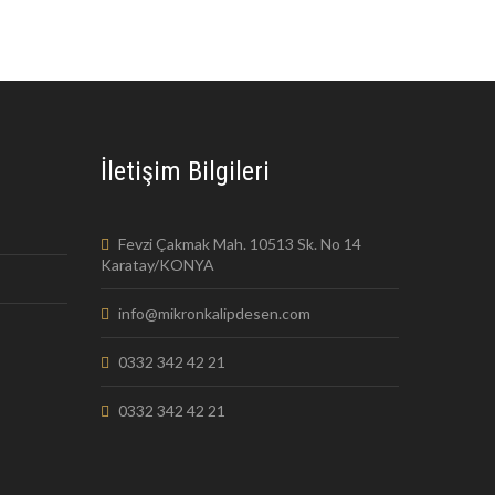
İletişim Bilgileri
Fevzi Çakmak Mah. 10513 Sk. No 14
Karatay/KONYA
info@mikronkalipdesen.com
0332 342 42 21
0332 342 42 21