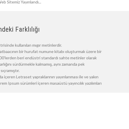
eb Sitemiz Yayınlandı...
deki Farklılığı
risinde kullanılan mıgır metinlerdir.
atbaacının bir hurufat numune kitabı oluşturmak üzere bir
 1500'lerden beri endüstri standardı sahte metinler olarak
 varlığını sürdürmekle kalmamış, aynı zamanda pek
sıçramıştır.
a içeren Letraset yapraklarının yayınlanması ile ve yakın
m Ipsum sürümleri içeren masaüstü yayıncılık yazılımları