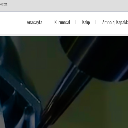
42 21
Anasayfa
Kurumsal
Kalıp
Ambalaj Kapakla