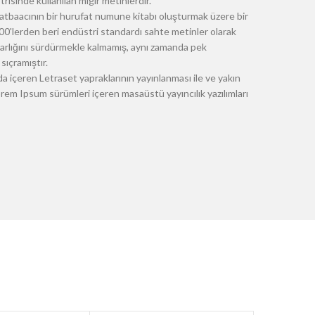
risinde kullanılan mıgır metinlerdir.
atbaacının bir hurufat numune kitabı oluşturmak üzere bir
 1500'lerden beri endüstri standardı sahte metinler olarak
 varlığını sürdürmekle kalmamış, aynı zamanda pek
sıçramıştır.
a içeren Letraset yapraklarının yayınlanması ile ve yakın
m Ipsum sürümleri içeren masaüstü yayıncılık yazılımları