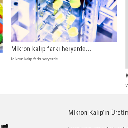
Mikron kalıp farkı heryerde...
Mikron kalıp farkı heryerde...
W
Mikron Kalıp'ın Üretim