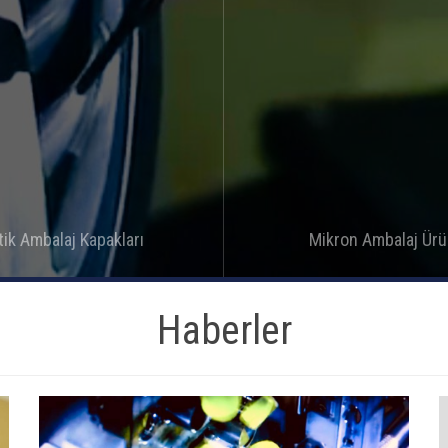
tik Ambalaj Kapakları
Mikron Ambalaj Ürü
Detay
Detay
Haberler