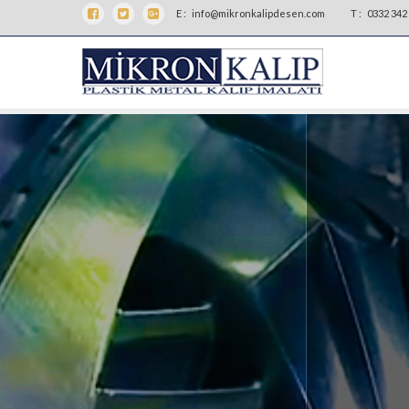
E :
info@mikronkalipdesen.com
T :
0332 342 