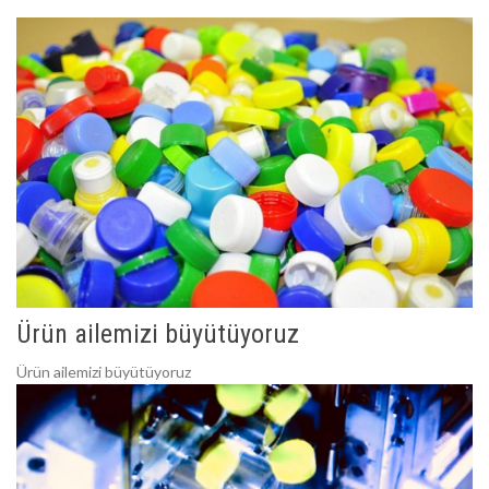
Ürün ailemizi büyütüyoruz
Ürün ailemizi büyütüyoruz