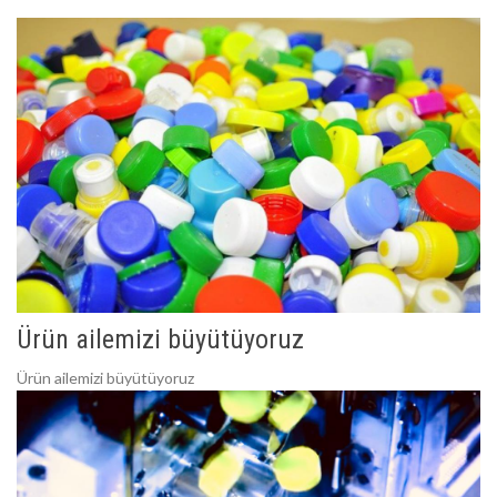
Ürün ailemizi büyütüyoruz
Ürün ailemizi büyütüyoruz