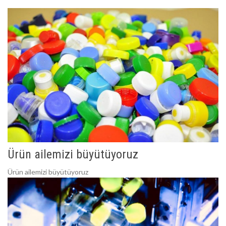
Ürün ailemizi büyütüyoruz
Ürün ailemizi büyütüyoruz