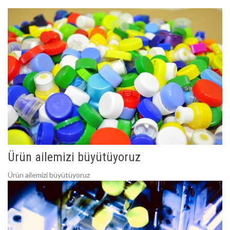
Ürün ailemizi büyütüyoruz
Ürün ailemizi büyütüyoruz