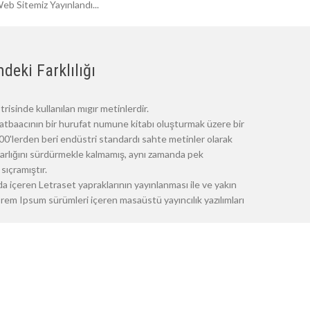
eb Sitemiz Yayınlandı...
deki Farklılığı
risinde kullanılan mıgır metinlerdir.
atbaacının bir hurufat numune kitabı oluşturmak üzere bir
 1500'lerden beri endüstri standardı sahte metinler olarak
 varlığını sürdürmekle kalmamış, aynı zamanda pek
sıçramıştır.
a içeren Letraset yapraklarının yayınlanması ile ve yakın
m Ipsum sürümleri içeren masaüstü yayıncılık yazılımları