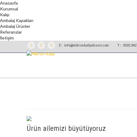
Anasayfa
Kurumsal
Kalıp
Ambalaj Kapakları
Ambalaj Ürünler
Referanslar
İletişim
E :
info@mikronkalipdesen.com
T :
0332 342 
Ürün ailemizi büyütüyoruz