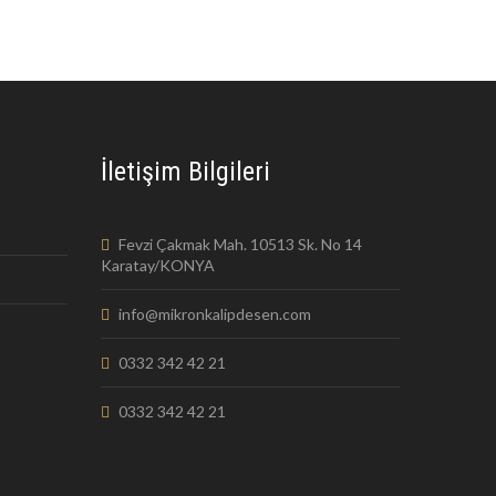
İletişim Bilgileri
Fevzi Çakmak Mah. 10513 Sk. No 14
Karatay/KONYA
info@mikronkalipdesen.com
0332 342 42 21
0332 342 42 21