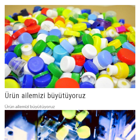
Ürün ailemizi büyütüyoruz
Ürün ailemizi büyütüyoruz