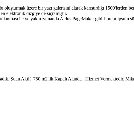
.
luşturmak üzere bir yazı galerisini alarak karıştırdığı 1500'lerden beri
 elektronik dizgiye de sıçramıştır.
yınlanması ile ve yakın zamanda Aldus PageMaker gibi Lorem Ipsum sürü
şladık. Şuan Aktif 750 m2'lik Kapalı Alanda Hizmet Vermektedir. Mik