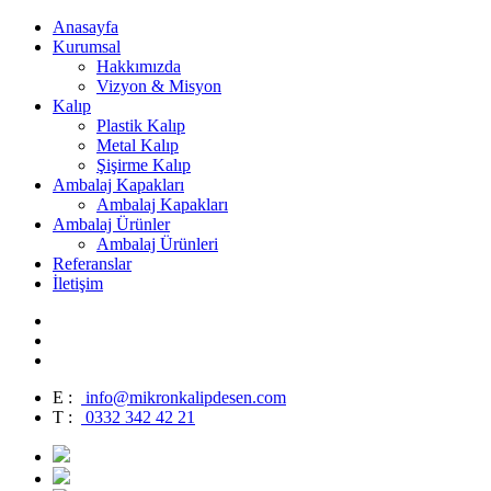
Anasayfa
Kurumsal
Hakkımızda
Vizyon & Misyon
Kalıp
Plastik Kalıp
Metal Kalıp
Şişirme Kalıp
Ambalaj Kapakları
Ambalaj Kapakları
Ambalaj Ürünler
Ambalaj Ürünleri
Referanslar
İletişim
E :
info@mikronkalipdesen.com
T :
0332 342 42 21