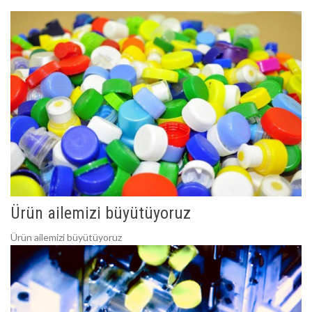
Ürün ailemizi büyütüyoruz
Ürün ailemizi büyütüyoruz