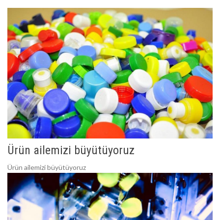
Ürün ailemizi büyütüyoruz
Ürün ailemizi büyütüyoruz