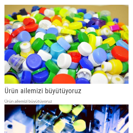
Ürün ailemizi büyütüyoruz
Ürün ailemizi büyütüyoruz