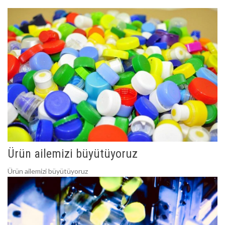
Ürün ailemizi büyütüyoruz
Ürün ailemizi büyütüyoruz