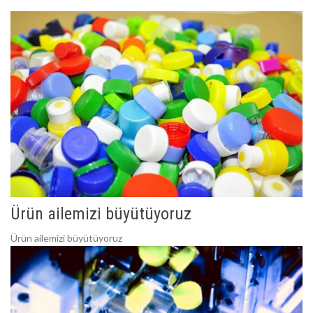
Ürün ailemizi büyütüyoruz
Ürün ailemizi büyütüyoruz