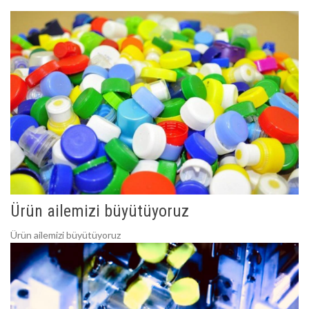
Ürün ailemizi büyütüyoruz
Ürün ailemizi büyütüyoruz