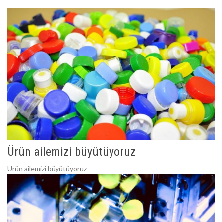
Ürün ailemizi büyütüyoruz
Ürün ailemizi büyütüyoruz