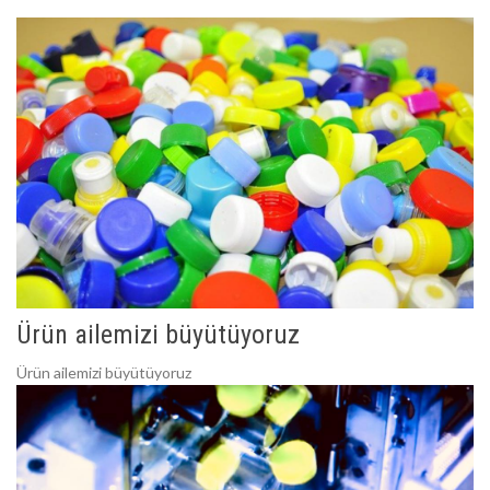
Ürün ailemizi büyütüyoruz
Ürün ailemizi büyütüyoruz