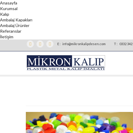
Anasayfa
Kurumsal
Kalıp
Ambalaj Kapakları
Ambalaj Ürünler
Referanslar
İletişim
E :
info@mikronkalipdesen.com
T :
0332 342 