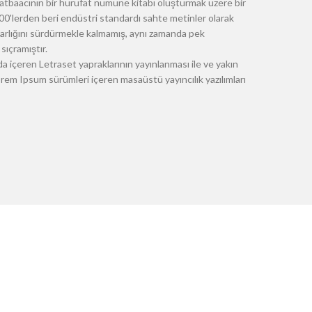
atbaacının bir hurufat numune kitabı oluşturmak üzere bir
 1500'lerden beri endüstri standardı sahte metinler olarak
 varlığını sürdürmekle kalmamış, aynı zamanda pek
sıçramıştır.
a içeren Letraset yapraklarının yayınlanması ile ve yakın
m Ipsum sürümleri içeren masaüstü yayıncılık yazılımları