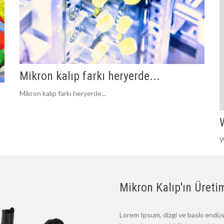
Mikron kalıp farkı heryerde...
Mikron kalıp farkı heryerde...
W
Mikron Kalıp'ın Üretim
Lorem Ipsum, dizgi ve baskı endüst