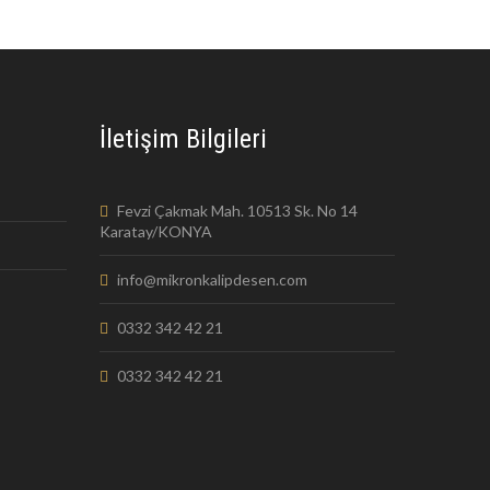
İletişim Bilgileri
Fevzi Çakmak Mah. 10513 Sk. No 14
Karatay/KONYA
info@mikronkalipdesen.com
0332 342 42 21
0332 342 42 21