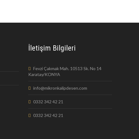
İletişim Bilgileri
Fevzi Çakmak Mah. 10513 Sk. No 14
Karatay/KONYA
info@mikronkalipdesen.com
0332 342 42 21
0332 342 42 21