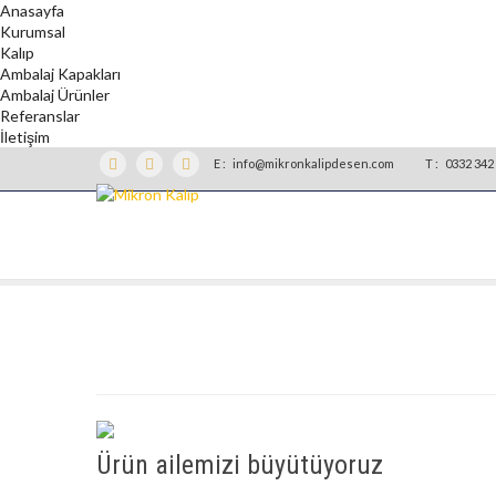
Anasayfa
Kurumsal
Kalıp
Ambalaj Kapakları
Ambalaj Ürünler
Referanslar
İletişim
E :
info@mikronkalipdesen.com
T :
0332 342 
Ürün ailemizi büyütüyoruz