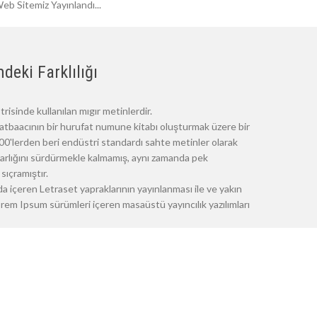
eb Sitemiz Yayınlandı...
deki Farklılığı
risinde kullanılan mıgır metinlerdir.
atbaacının bir hurufat numune kitabı oluşturmak üzere bir
 1500'lerden beri endüstri standardı sahte metinler olarak
 varlığını sürdürmekle kalmamış, aynı zamanda pek
sıçramıştır.
a içeren Letraset yapraklarının yayınlanması ile ve yakın
m Ipsum sürümleri içeren masaüstü yayıncılık yazılımları