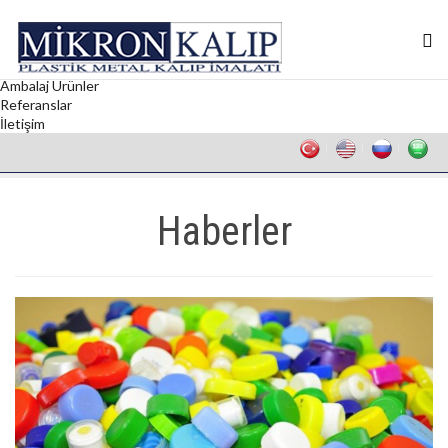
Anasayfa
Kurumsal
Kalıp
Ambalaj Kapakları
Ambalaj Ürünler
Referanslar
İletişim
Haberler