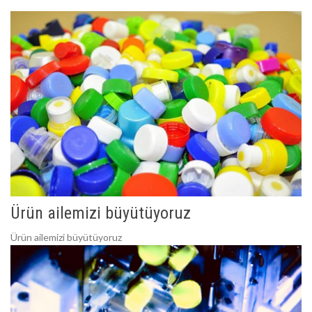
Ürün ailemizi büyütüyoruz
Ürün ailemizi büyütüyoruz