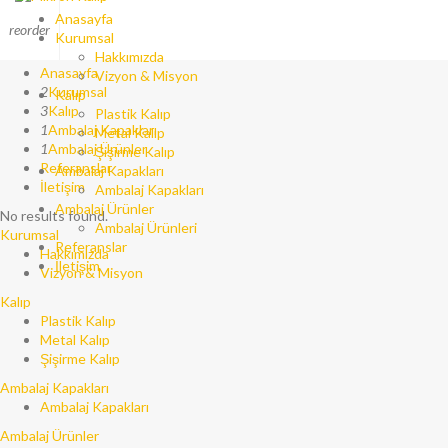
Menu
Anasayfa
reorder
Kurumsal
Menu
Hakkımızda
Anasayfa
Vizyon & Misyon
2
Kurumsal
Kalıp
3
Kalıp
Plastik Kalıp
1
Ambalaj Kapakları
Metal Kalıp
1
Ambalaj Ürünler
Şişirme Kalıp
Referanslar
Ambalaj Kapakları
İletişim
Ambalaj Kapakları
Ambalaj Ürünler
No results found.
Ambalaj Ürünleri
Kurumsal
Referanslar
Hakkımızda
İletişim
Vizyon & Misyon
Kalıp
Plastik Kalıp
Metal Kalıp
Şişirme Kalıp
Ambalaj Kapakları
Ambalaj Kapakları
Ambalaj Ürünler