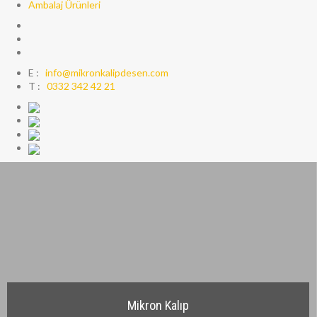
Ambalaj Ürünleri
E :
info@mikronkalipdesen.com
T :
0332 342 42 21
Mikron Kalıp