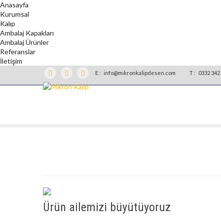
Anasayfa
Kurumsal
Kalıp
Ambalaj Kapakları
Ambalaj Ürünler
Referanslar
İletişim
E :
info@mikronkalipdesen.com
T :
0332 342 
Ürün ailemizi büyütüyoruz