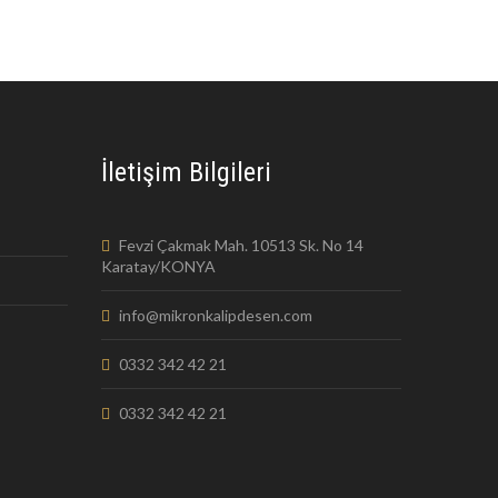
İletişim Bilgileri
Fevzi Çakmak Mah. 10513 Sk. No 14
Karatay/KONYA
info@mikronkalipdesen.com
0332 342 42 21
0332 342 42 21