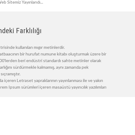
eb Sitemiz Yayınlandı...
deki Farklılığı
risinde kullanılan mıgır metinlerdir.
atbaacının bir hurufat numune kitabı oluşturmak üzere bir
 1500'lerden beri endüstri standardı sahte metinler olarak
 varlığını sürdürmekle kalmamış, aynı zamanda pek
sıçramıştır.
a içeren Letraset yapraklarının yayınlanması ile ve yakın
m Ipsum sürümleri içeren masaüstü yayıncılık yazılımları