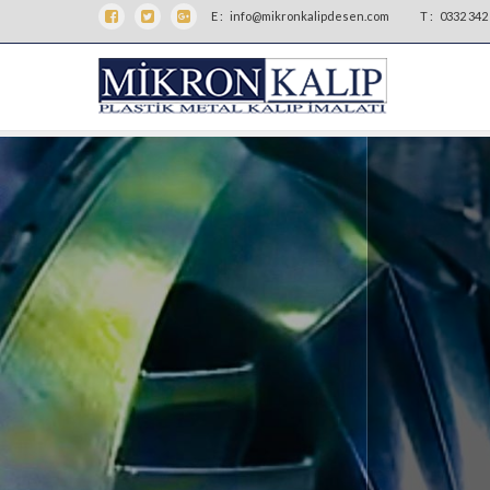
E :
info@mikronkalipdesen.com
T :
0332 342 