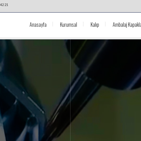
42 21
Anasayfa
Kurumsal
Kalıp
Ambalaj Kapakla