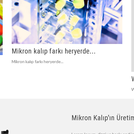
Mikron kalıp farkı heryerde...
Mikron kalıp farkı heryerde...
W
Mikron Kalıp'ın Üretim