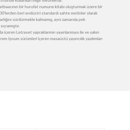
risinde kullanılan mıgır metinlerdir.
atbaacının bir hurufat numune kitabı oluşturmak üzere bir
 1500'lerden beri endüstri standardı sahte metinler olarak
 varlığını sürdürmekle kalmamış, aynı zamanda pek
sıçramıştır.
a içeren Letraset yapraklarının yayınlanması ile ve yakın
m Ipsum sürümleri içeren masaüstü yayıncılık yazılımları