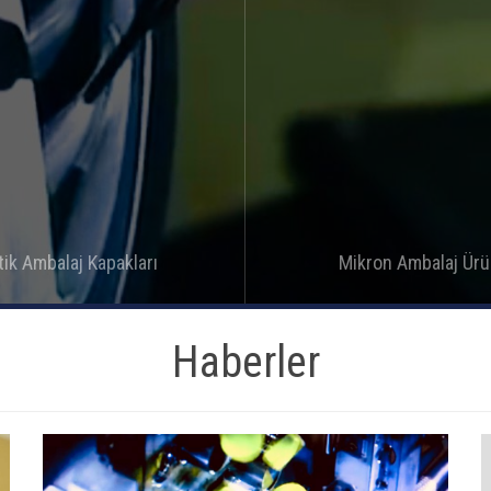
tik Ambalaj Kapakları
Mikron Ambalaj Ürü
Detay
Detay
Haberler