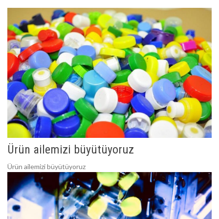
Ürün ailemizi büyütüyoruz
Ürün ailemizi büyütüyoruz