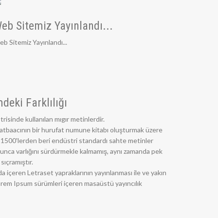
eb Sitemiz Yayınlandı...
b Sitemiz Yayınlandı...
deki Farklılığı
risinde kullanılan mıgır metinlerdir.
atbaacının bir hurufat numune kitabı oluşturmak üzere
dığı 1500'lerden beri endüstri standardı sahte metinler
boyunca varlığını sürdürmekle kalmamış, aynı zamanda pek
sıçramıştır.
a içeren Letraset yapraklarının yayınlanması ile ve yakın
em Ipsum sürümleri içeren masaüstü yayıncılık