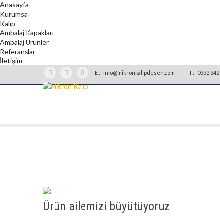
Anasayfa
Kurumsal
Kalıp
Ambalaj Kapakları
Ambalaj Ürünler
Referanslar
İletişim
E :
info@mikronkalipdesen.com
T :
0332 342 
Ürün ailemizi büyütüyoruz