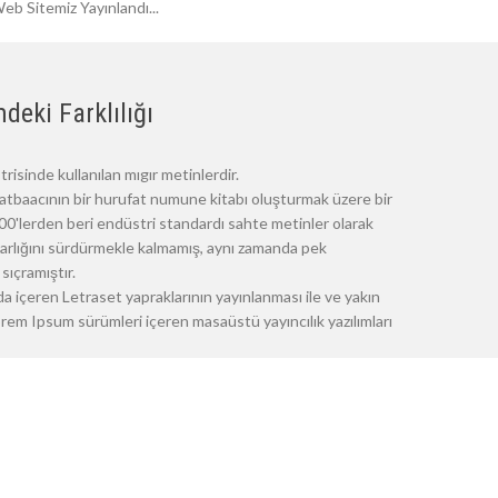
eb Sitemiz Yayınlandı...
deki Farklılığı
risinde kullanılan mıgır metinlerdir.
atbaacının bir hurufat numune kitabı oluşturmak üzere bir
 1500'lerden beri endüstri standardı sahte metinler olarak
 varlığını sürdürmekle kalmamış, aynı zamanda pek
sıçramıştır.
a içeren Letraset yapraklarının yayınlanması ile ve yakın
m Ipsum sürümleri içeren masaüstü yayıncılık yazılımları