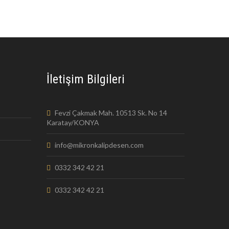
İletişim Bilgileri
Fevzi Çakmak Mah. 10513 Sk. No 14
Karatay/KONYA
info@mikronkalipdesen.com
0332 342 42 21
0332 342 42 21