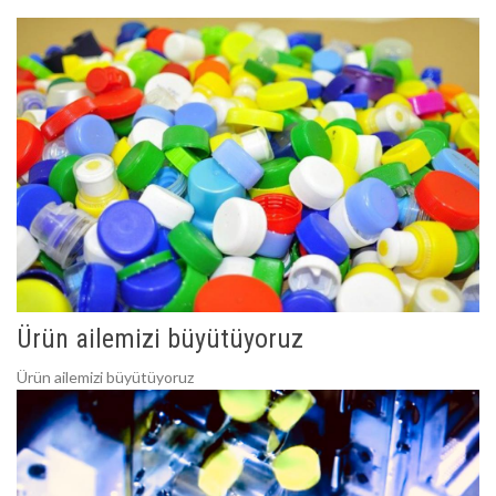
Ürün ailemizi büyütüyoruz
Ürün ailemizi büyütüyoruz