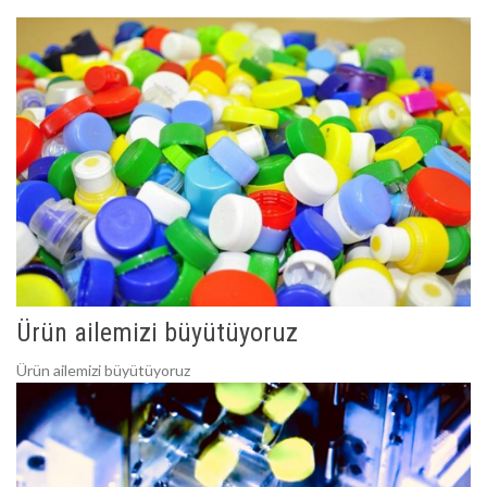
Ürün ailemizi büyütüyoruz
Ürün ailemizi büyütüyoruz