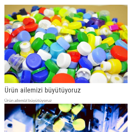
Ürün ailemizi büyütüyoruz
Ürün ailemizi büyütüyoruz