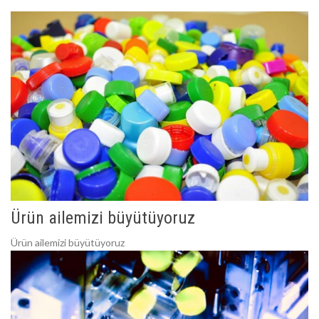
Ürün ailemizi büyütüyoruz
Ürün ailemizi büyütüyoruz